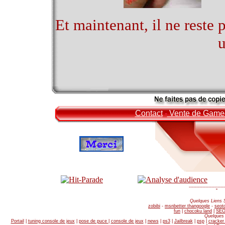
Et maintenant, il ne reste 
u
Contact
-
Vente de Game
------------------
-
-----
Quelques Liens 
zobibi
-
msnbetter thangoogle
-
seot
fun
|
chocoku land
|
SEO
Quelques 
Portail
|
tuning console de jeux
|
pose de puce
|
console de jeux
|
news
|
ps3
|
Jailbreak
|
psp
|
cracker 