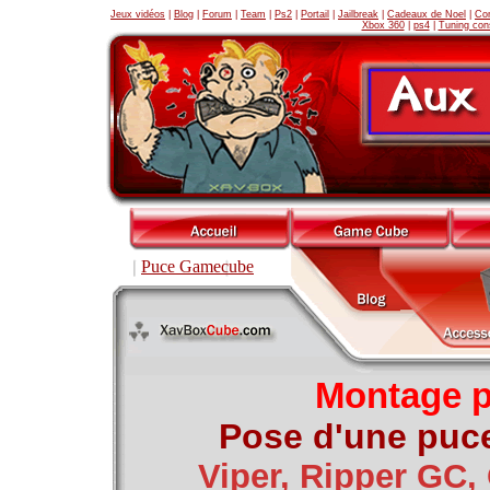
Jeux vidéos
|
Blog
|
Forum
|
Team
|
Ps2
|
Portail
|
Jailbreak
|
Cadeaux de Noel
|
Con
Xbox 360
|
ps4
|
Tuning con
Puce Gamecube
Montage 
Pose d'une puc
Viper, Ripper GC,