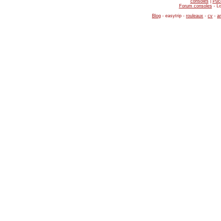
consoles
|
Puc
Forum consoles
-
Lo
Blog
-
easytrip
-
rouleaux
-
cv
-
a