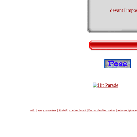
devant l'impo
wiiU
|
sexy consoles
|
Portail
|
cracker la wii
|
Forum de discussion
|
astuces iphone