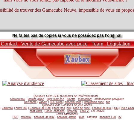
ssibilité de trouver des Gamecube Neuve, impossible de vous en propo
Contact
-
Vente de Gamecube avec puce
-
Team
-
Législation
-
------------------
-
----------------------------
-
-
-
-
-
-
-
----------------------
Quelques Liens SEO [Concours de Référencement]...
cobraoutaou
-
loquine glupe
-
tiger l'osmose
-
funette
-
moctodn7v
-
ornithorynque polyglotte
lucisphere
|
vapote
|
SEO Dijon
|
chocoku land
|
installation puce
|
fun
Quelques liens Consoles de jeux vidéos
|
Jailbreak
|
Xbox 360
|
Cadeaux de Noel
|
puce ps3
|
wii
|
pose de puce
|
console de jeux
|
ps3
|
Puce Gam
chat xbox
-
Forum consoles
-
smartxx
-
xbox 2
-
Loi Dadvsi
Liens partenaires
PDF
-
rouleaux
-
annuaire de jeux
-
annuaire gratuit
-
Blog
-
easytrip
-
annuaire Fun
-
cv