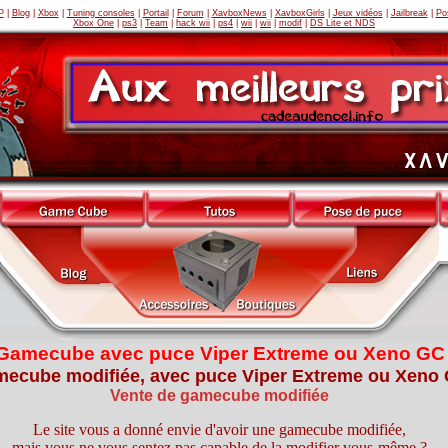
P
|
Blog
|
Xbox
|
Tuning consoles
|
Portail
|
Forum
|
XavboxNews
|
XavboxGirls
|
Jeux vidéos
|
Jailbreak
|
Po
Xbox One
|
ps3
|
Team
|
hack wii
|
ps4
|
wii
|
wii
|
modif
|
DS Lite et NDS
Gamecube avec puce Viper Extreme ou Xeno GC
ecube modifiée, avec puce Viper Extreme ou Xeno
Vente de gamecube modifiée
Le site vous a donné envie d'avoir une gamecube modifiée,
mais vous ne vous sentez pas capable de la modifier vous-même ?