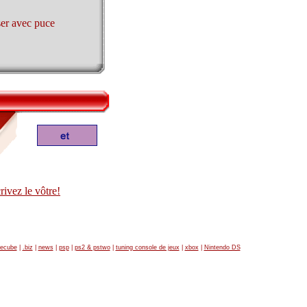
ser avec puce
ecube
|
.biz
|
news
|
psp
|
ps2 & pstwo
|
tuning console de jeux
|
xbox
|
Nintendo DS