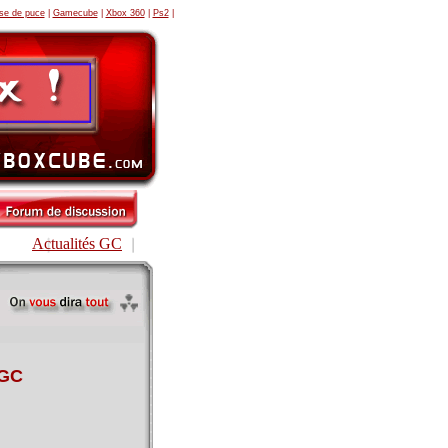
se de puce
|
Gamecube
|
Xbox 360
|
Ps2
|
Actualités GC
 GC